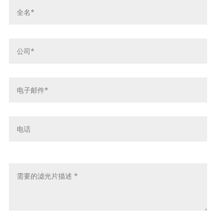
名
*
公
司
*
电
子
邮
件
电
*
话
留
言
*