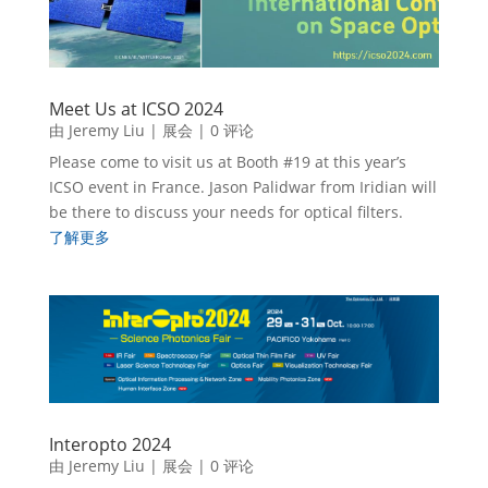
Meet Us at ICSO 2024
由
Jeremy Liu
|
展会
| 0 评论
Please come to visit us at Booth #19 at this year’s
ICSO event in France. Jason Palidwar from Iridian will
be there to discuss your needs for optical filters.
了解更多
Interopto 2024
由
Jeremy Liu
|
展会
| 0 评论