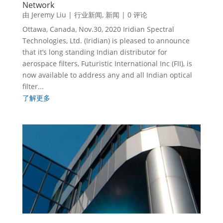
Network
由
Jeremy Liu
|
行业新闻
,
新闻
| 0 评论
Ottawa, Canada, Nov.30, 2020 Iridian Spectral
Technologies, Ltd. (Iridian) is pleased to announce
that it’s long standing Indian distributor for
aerospace filters, Futuristic International Inc (FII), is
now available to address any and all Indian optical
filter...
了解更多