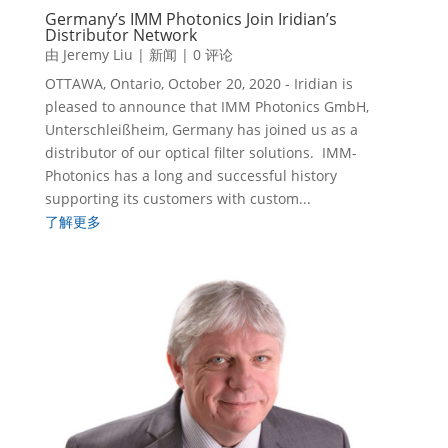
Germany’s IMM Photonics Join Iridian’s
Distributor Network
由
Jeremy Liu
|
新闻
| 0 评论
OTTAWA, Ontario, October 20, 2020 - Iridian is
pleased to announce that IMM Photonics GmbH,
Unterschleißheim, Germany has joined us as a
distributor of our optical filter solutions. IMM-
Photonics has a long and successful history
supporting its customers with custom...
了解更多