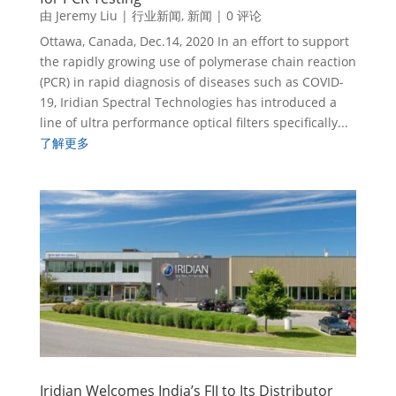
由
Jeremy Liu
|
行业新闻
,
新闻
| 0 评论
Ottawa, Canada, Dec.14, 2020 In an effort to support
the rapidly growing use of polymerase chain reaction
(PCR) in rapid diagnosis of diseases such as COVID-
19, Iridian Spectral Technologies has introduced a
line of ultra performance optical filters specifically...
了解更多
Iridian Welcomes India’s FII to Its Distributor