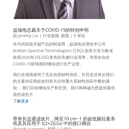
益瑞电总裁关于COVID-19的特别申明
由
Jeremy Liu
|
行业新闻
,
新闻
| 0 评论
作为供应链关键产品的制造商，益瑞电光谱技术公司
(Iridian Spectral Technologies) 已列入加拿大安大略省
政府2020年3月23日发布的关键行业清单，并受命在此
COVID-19疫情期间继续进行生产运营。
我们在现场保持了充足的原材料供应，并且也没有从我们
的主要供应商处收到有关任何重大原材料供应中断的通
知； 我们目前继续生产和交货。我们将竭诚为您提供最优
质的滤光片。
了解更多
带有长边通滤波片，降至10 cm−1 的超低频拉曼系
统及其应用于 t(2+2)LGs 中的接口耦合
由
tech support
|
新闻
| 0 评论