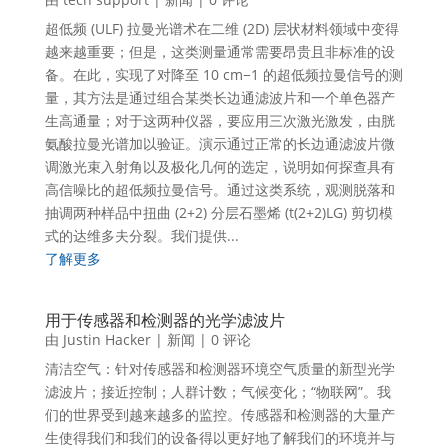
超低频 (ULF) 拉曼光谱术在二维 (2D) 层状材料领域中变得
越来越重要；但是，这类测量通常需要昂贵且非标准的设
备。在此，实现了对降至 10 cm−1 的超低频拉曼信号的测
量，其方法是通过组合某类长边通滤波片和一个单色器产
生高通量；对于这两种仪器，要应用三次激光激发，由胱
氨酸拉曼光谱加以验证。演示通过正常的长边通滤波片微
调激光束入射角以及极化几何的选定，说明如何探查具有
高信噪比的超低频拉曼信号。通过这类系统，观测脱落和
抽调两种样品中扭曲 (2+2) 分层石墨烯 (t(2+2)LG) 剪切模
式的达维多夫分裂。我们提供...
了解更多
用于传感器和检测器的光学滤波片
由
Justin Hacker
|
新闻
| 0 评论
清洁空气：针对传感器和检测器环境空气质量的新型光学
滤波片；接近控制；人群计数；气候变化；“物联网”。我
们的世界受到越来越多的监控。传感器和检测器的大量产
生使得我们和我们的设备得以更好地了解我们的环境并与