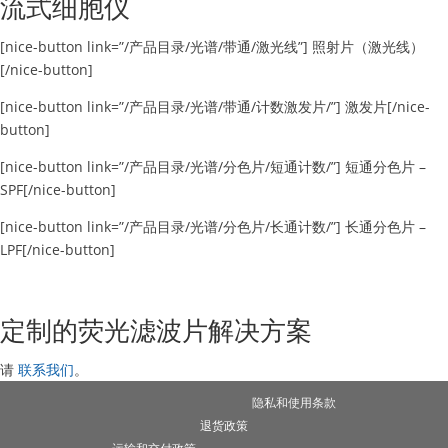
流式细胞仪
[nice-button link=”/产品目录/光谱/带通/激光线”] 照射片（激光线）
[/nice-button]
[nice-button link=”/产品目录/光谱/带通/计数激发片/”] 激发片[/nice-
button]
[nice-button link=”/产品目录/光谱/分色片/短通计数/”] 短通分色片 –
SPF[/nice-button]
[nice-button link=”/产品目录/光谱/分色片/长通计数/”] 长通分色片 –
LPF[/nice-button]
定制的荧光滤波片解决方案
请
联系我们
。
隐私和使用条款
退货政策