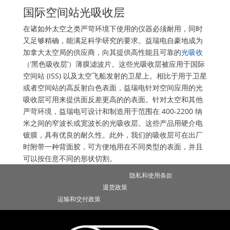
国际空间站光吸收层
在诸如外太空之类严苛环境下使用的仪器必须耐用，同时
又足够精确，能满足科学研究的要求。益瑞电自豪地成为
加拿大太空局的供应商，向其提供高性能且可靠的
光吸收
（‘黑色吸收层’）薄膜滤波片。这些光吸收层被应用于国际
空间站 (ISS) 以及太空飞船发射的卫星上。相比于用于卫星
或者空间站的高反射白色表面，益瑞电针对空间应用的光
吸收层可用来提供面反差更高的的表面。针对太空和其他
严苛环境，益瑞电可设计和制造用于范围在 400-2200 纳
米之间的窄波长或宽波长的光吸收层。这些产品用硬介电
镀膜，具有优良的耐久性。此外，我们的吸收层可在出厂
时附带一种背面胶，可方便地用在不同类型的表面，并且
可以按任意不同的形状切割。
隐私和使用条款
退货政策
运输和交付政策