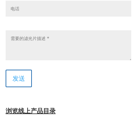
电
*
话
留
言
*
浏览线上产品目录